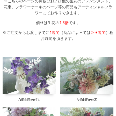
※こちらのページの掲載分および他の生花のアレンジメント、
花束、フラワーケーキのページ等の商品もアーティシャルフラ
ワーにてお作りできます。
価格は生花の
1.5倍
です。
※ご注文からお渡しまでに
1週間
（商品によっては
2~3週間
）程
お時間を頂きます。
Artificial Flower7１
Artificial Flower70