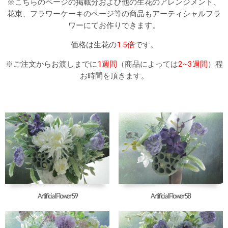
※こちらのページの掲載分および他の生花のアレンジメント、
花束、フラワーケーキのページ等の商品もアーティシャルフラ
ワーにてお作りできます。
価格は生花の
1.5倍
です。
※ご注文からお渡しまでに
1週間
（商品によっては
2~3週間
）程
お時間を頂きます。
Artificial Flower59
Artificial Flower58