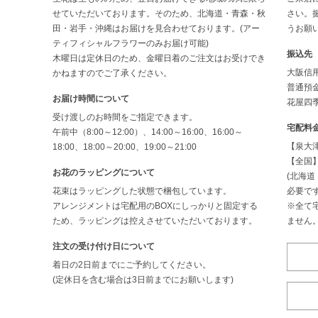
せていただいております。そのため、北海道・青森・秋
さい。
田・岩手・沖縄はお届けを見合わせております。(アー
うお願
ティフィシャルフラワーのみお届け可能)
振込先
木曜日は定休日のため、金曜日着のご注文はお受けでき
大阪信
かねますのでご了承ください。
普通預金
お届け時間について
花屋四季
受け渡しのお時間をご指定できます。
宅配料
午前中（8:00～12:00）、14:00～16:00、16:00～
【泉大津
18:00、18:00～20:00、19:00～21:00
【全国】
お花のラッピングについて
(北海
花束はラッピングした状態で梱包しています。
必要です
アレンジメントは宅配用のBOXにしっかりと固定する
※全て
ため、ラッピングは控えさせていただいております。
ません
注文の受け付け日について
着日の2日前までにご予約してください。
(定休日を含む場合は3日前までにお願いします)