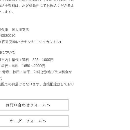
振込手数料は、お客様負担にてお振込くださるよ
いします。
用金庫 泉大津支店
0530010
 西井克季(ハナヤシキ ニシイカツトシ)
金について
市内】箱代＋送料 825～1000円
箱代＋送料 1650～2000円
道・青森・秋田・岩手・沖縄は別途プラス料金が
)
宅配でのお届けとなります。直接配達はしており
。