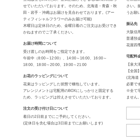
せていただいております。そのため、北海道・青森・秋
さい。
田・岩手・沖縄はお届けを見合わせております。(アー
うお願
ティフィシャルフラワーのみお届け可能)
振込先
木曜日は定休日のため、金曜日着のご注文はお受けでき
大阪信
かねますのでご了承ください。
普通預金
お届け時間について
花屋四季
受け渡しのお時間をご指定できます。
宅配料
午前中（8:00～12:00）、14:00～16:00、16:00～
【泉大津
18:00、18:00～20:00、19:00～21:00
【全国】
お花のラッピングについて
(北海
花束はラッピングした状態で梱包しています。
必要です
アレンジメントは宅配用のBOXにしっかりと固定する
※全て
ため、ラッピングは控えさせていただいております。
ません
注文の受け付け日について
着日の2日前までにご予約してください。
(定休日を含む場合は3日前までにお願いします)