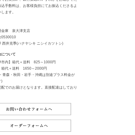
振込手数料は、お客様負担にてお振込くださるよ
いします。
用金庫 泉大津支店
0530010
 西井克季(ハナヤシキ ニシイカツトシ)
金について
市内】箱代＋送料 825～1000円
箱代＋送料 1650～2000円
道・青森・秋田・岩手・沖縄は別途プラス料金が
)
宅配でのお届けとなります。直接配達はしており
。