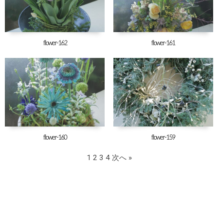
flower-162
flower-161
flower-160
flower-159
1
2
3
4
次へ »