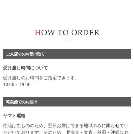
H
ご来店でのお受け取り
受け渡し時間について
受け渡しのお時間をご指定できます。
10:00～19:00
宅急便でのお届け
ヤマト運輸
生花は生もののため、翌日お届けできる地域のみに限らせてい
ただいております。そのため、北海道・青森・秋田・沖縄はお