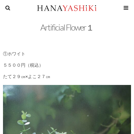
花屋四
Artificial Flower１
①ホワイト
５５００円（税込）
たて２９㎝×よこ２７㎝