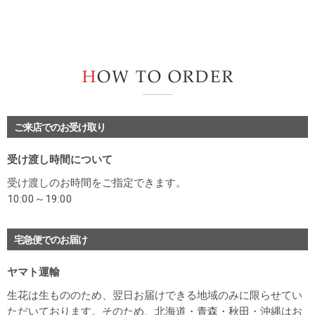
H
ご来店でのお受け取り
受け渡し時間について
受け渡しのお時間をご指定できます。
10:00～19:00
宅急便でのお届け
ヤマト運輸
生花は生もののため、翌日お届けできる地域のみに限らせてい
ただいております。そのため、北海道・青森・秋田・沖縄はお