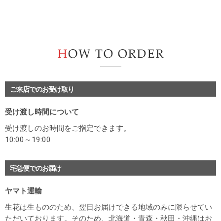
H
ご来店でのお受け取り
受け渡し時間について
受け渡しのお時間をご指定できます。
10:00～19:00
宅急便でのお届け
ヤマト運輸
生花は生もののため、翌日お届けできる地域のみに限らせてい
ただいております。そのため、北海道・青森・秋田・沖縄はお