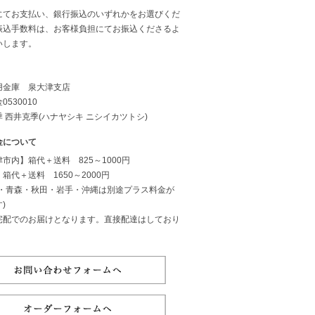
にてお支払い、銀行振込のいずれかをお選びくだ
振込手数料は、お客様負担にてお振込くださるよ
いします。
用金庫 泉大津支店
0530010
 西井克季(ハナヤシキ ニシイカツトシ)
金について
市内】箱代＋送料 825～1000円
箱代＋送料 1650～2000円
道・青森・秋田・岩手・沖縄は別途プラス料金が
)
宅配でのお届けとなります。直接配達はしており
。