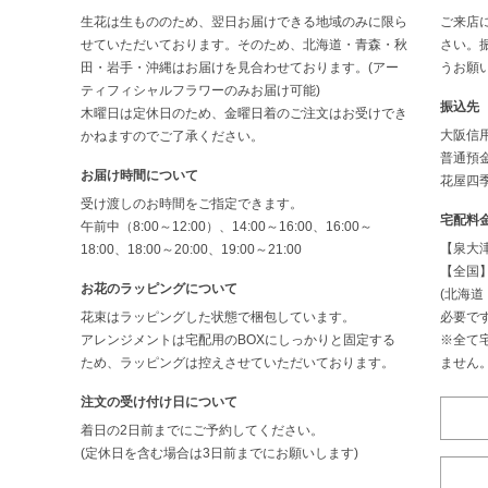
生花は生もののため、翌日お届けできる地域のみに限ら
ご来店
せていただいております。そのため、北海道・青森・秋
さい。
田・岩手・沖縄はお届けを見合わせております。(アー
うお願
ティフィシャルフラワーのみお届け可能)
振込先
木曜日は定休日のため、金曜日着のご注文はお受けでき
大阪信
かねますのでご了承ください。
普通預金
お届け時間について
花屋四季
受け渡しのお時間をご指定できます。
宅配料
午前中（8:00～12:00）、14:00～16:00、16:00～
【泉大津
18:00、18:00～20:00、19:00～21:00
【全国】
お花のラッピングについて
(北海
花束はラッピングした状態で梱包しています。
必要です
アレンジメントは宅配用のBOXにしっかりと固定する
※全て
ため、ラッピングは控えさせていただいております。
ません
注文の受け付け日について
着日の2日前までにご予約してください。
(定休日を含む場合は3日前までにお願いします)