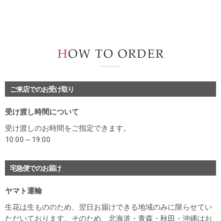
H
ご来店でのお受け取り
受け渡し時間について
受け渡しのお時間をご指定できます。
10:00～19:00
宅急便でのお届け
ヤマト運輸
生花は生もののため、翌日お届けできる地域のみに限らせてい
ただいております。そのため、北海道・青森・秋田・沖縄はお