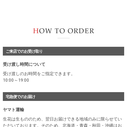
H
ご来店でのお受け取り
受け渡し時間について
受け渡しのお時間をご指定できます。
10:00～19:00
宅急便でのお届け
ヤマト運輸
生花は生もののため、翌日お届けできる地域のみに限らせてい
ただいております。そのため、北海道・青森・秋田・沖縄はお