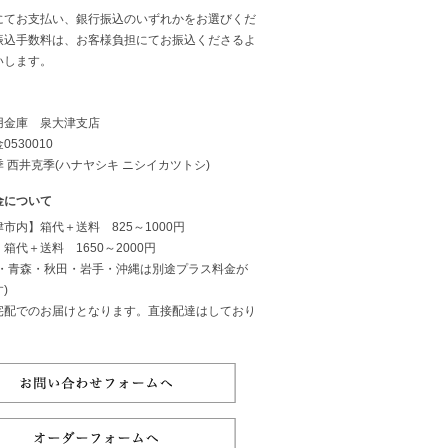
にてお支払い、銀行振込のいずれかをお選びくだ
振込手数料は、お客様負担にてお振込くださるよ
いします。
用金庫 泉大津支店
0530010
 西井克季(ハナヤシキ ニシイカツトシ)
金について
市内】箱代＋送料 825～1000円
箱代＋送料 1650～2000円
道・青森・秋田・岩手・沖縄は別途プラス料金が
)
宅配でのお届けとなります。直接配達はしており
。