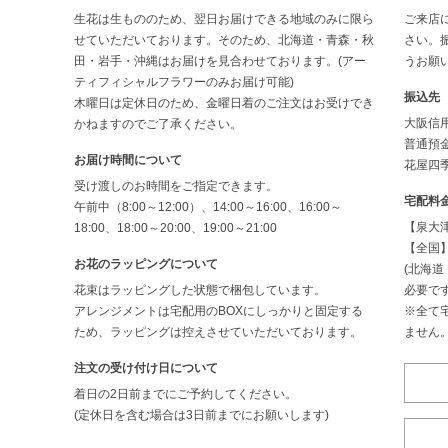
生花は生もののため、翌日お届けできる地域のみに限ら
ご来店
せていただいております。そのため、北海道・青森・秋
さい。
田・岩手・沖縄はお届けを見合わせております。(アー
うお願
ティフィシャルフラワーのみお届け可能)
振込先
木曜日は定休日のため、金曜日着のご注文はお受けでき
大阪信
かねますのでご了承ください。
普通預金
お届け時間について
花屋四季
受け渡しのお時間をご指定できます。
宅配料
午前中（8:00～12:00）、14:00～16:00、16:00～
【泉大津
18:00、18:00～20:00、19:00～21:00
【全国】
お花のラッピングについて
(北海
花束はラッピングした状態で梱包しています。
必要です
アレンジメントは宅配用のBOXにしっかりと固定する
※全て
ため、ラッピングは控えさせていただいております。
ません
注文の受け付け日について
着日の2日前までにご予約してください。
(定休日を含む場合は3日前までにお願いします)