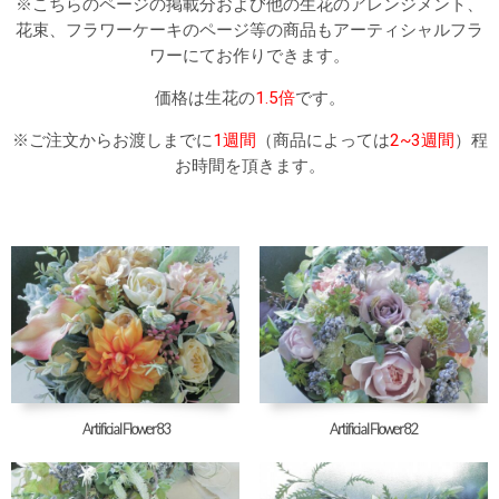
※こちらのページの掲載分および他の生花のアレンジメント、
花束、フラワーケーキのページ等の商品もアーティシャルフラ
ワーにてお作りできます。
価格は生花の
1.5倍
です。
※ご注文からお渡しまでに
1週間
（商品によっては
2~3週間
）程
お時間を頂きます。
Artificial Flower83
Artificial Flower82